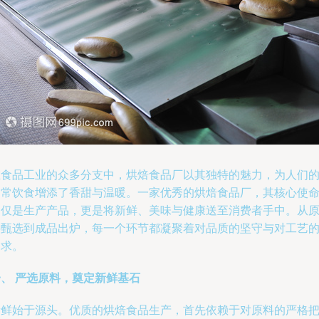
在食品工业的众多分支中，烘焙食品厂以其独特的魅力，为人们
日常饮食增添了香甜与温暖。一家优秀的烘焙食品厂，其核心使
不仅是生产产品，更是将新鲜、美味与健康送至消费者手中。从
料甄选到成品出炉，每一个环节都凝聚着对品质的坚守与对工艺
追求。
一、 严选原料，奠定新鲜基石
新鲜始于源头。优质的烘焙食品生产，首先依赖于对原料的严格