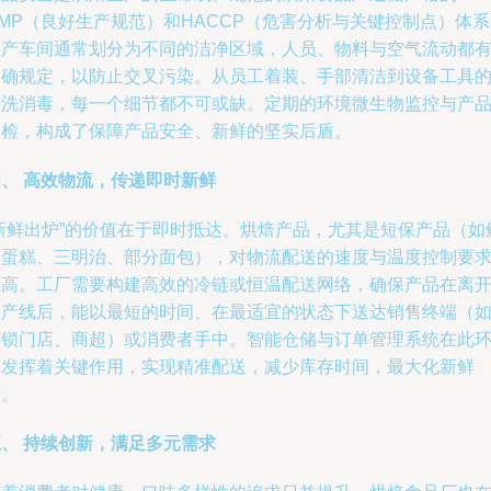
MP（良好生产规范）和HACCP（危害分析与关键控制点）体
生产车间通常划分为不同的洁净区域，人员、物料与空气流动都
明确规定，以防止交叉污染。从员工着装、手部清洁到设备工具
清洗消毒，每一个细节都不可或缺。定期的环境微生物监控与产
抽检，构成了保障产品安全、新鲜的坚实后盾。
四、 高效物流，传递即时新鲜
“新鲜出炉”的价值在于即时抵达。烘焙产品，尤其是短保产品（如
奶蛋糕、三明治、部分面包），对物流配送的速度与温度控制要
极高。工厂需要构建高效的冷链或恒温配送网络，确保产品在离
生产线后，能以最短的时间、在最适宜的状态下送达销售终端（
连锁门店、商超）或消费者手中。智能仓储与订单管理系统在此
节发挥着关键作用，实现精准配送，减少库存时间，最大化新鲜
度。
五、 持续创新，满足多元需求