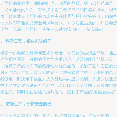
控。面粉的新鲜度、油脂的纯净、鸡蛋的品质、糖与盐的精细选
择，乃至酵母的活性，都直接决定了最终产品的口感和风味。现
烘焙厂普遍建立了严格的供应商审核体系与原料检验标准，确保
一批原料都符合食品安全与风味要求。许多注重品质的工厂还会
用天然、无添加的原料，从第一步就为“新鲜”打下坚实基础。
二、 科学工艺，锁住风味瞬间
烘焙是一门精确的科学与艺术的结合。现代化的烘焙生产线，通
精准的配料系统、可控的搅拌与发酵环境、以及智能化的烘烤设
备，确保了产品批次间的稳定性与优良品质。关键工艺如面团的
酵时间与温度控制，直接影响到面包的松软度与香气；烘烤的温
曲线设定，则决定了糕点外皮的酥脆与内里的湿润。先进的快速
却技术能在烘烤后迅速将产品中心温度降至安全范围，有效抑制
生物生长，同时锁住最佳口感与香气，延长了产品的“黄金品尝期”
三、 洁净生产，守护安全防线
食品安全是烘焙生产的生命线。规范的烘焙食品厂遵循严格的