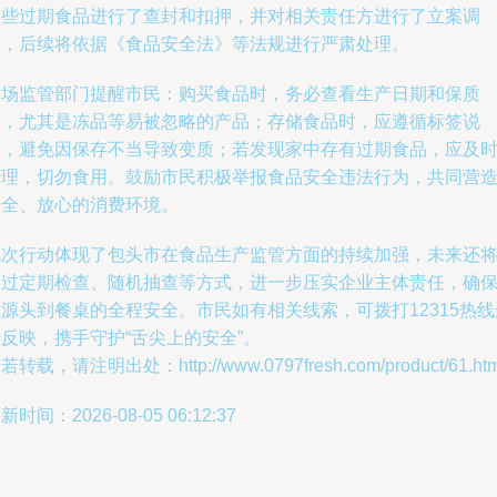
这些过期食品进行了查封和扣押，并对相关责任方进行了立案调
查，后续将依据《食品安全法》等法规进行严肃处理。
市场监管部门提醒市民：购买食品时，务必查看生产日期和保质
期，尤其是冻品等易被忽略的产品；存储食品时，应遵循标签说
明，避免因保存不当导致变质；若发现家中存有过期食品，应及
清理，切勿食用。鼓励市民积极举报食品安全违法行为，共同营
安全、放心的消费环境。
此次行动体现了包头市在食品生产监管方面的持续加强，未来还
通过定期检查、随机抽查等方式，进一步压实企业主体责任，确
源头到餐桌的全程安全。市民如有相关线索，可拨打12315热线
反映，携手守护“舌尖上的安全”。
若转载，请注明出处：http://www.0797fresh.com/product/61.htm
新时间：2026-08-05 06:12:37