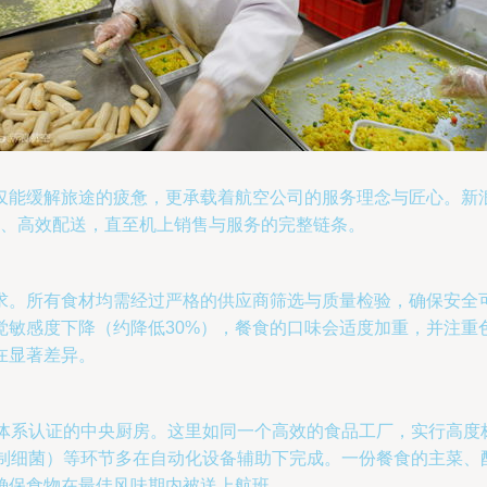
仅能缓解旅途的疲惫，更承载着航空公司的服务理念与匠心。新
测、高效配送，直至机上销售与服务的完整链条。
求。所有食材均需经过严格的供应商筛选与质量检验，确保安全
敏感度下降（约降低30%），餐食的口味会适度加重，并注重
在显著差异。
管理体系认证的中央厨房。这里如同一个高效的食品工厂，实行高
抑制细菌）等环节多在自动化设备辅助下完成。一份餐食的主菜
确保食物在最佳风味期内被送上航班。